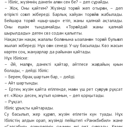
– Ібіліс, жүзімнің дәнегін алған сен бе? – деп сұрайды.
– Жоқ. Оны қайтем? Жүзімді торғай жеп отырған, – деп
өтірікті соғып жібереді. Барлық хайуан торғайға жабылады.
Бейшара торғай «шыр-шыр» етіп, жаны қалмай ақталады.
Оны ешкім тыңдамайды. «Торғайдай жаны қалмай
шырылдады» деген сөз содан қалыпты.
Нақақтан нақақ жалалы болғанына ызаланған торғай булығып
жылап жібереді. Нұх оған сенеді. У-шу басылады. Көз жасын
көрген соң, жануарлар да райынан қайтады.
Нұх Ібіліске:
– Әй, малғұн, дәнекті қайтар, әйтпесе жағдайың қиын
болады, – дейді. Ібіліс:
– Берем, бірақ шартым бар, – дейді.
– Айт шартыңды.
– Ертең жүзім қайта егілгенде, маған үш рет суғаруға рұқсат
ет. «Жоқ» десең, жұтып қоямын, – деп қорқытады.
– Рұқсат.
Ібіліс ұрықты қайтарады.
Су басылып, жер құрғап, жүзім егілетін күн туады. Нұх
Ібілістің алдын орап, жүзімді пейіштегі «Ранжбибил» және
«Салсабил» өзендерінің суымен екі рет суғарады. Кезек