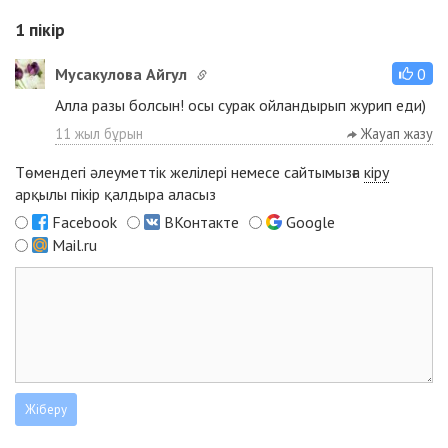
1
пікір
Мусакулова Айгул
0
Алла разы болсын! осы сурак ойландырып журип еди)
11 жыл бұрын
Жауап жазу
Төмендегі әлеуметтік желілері немесе сайтымызға
кіру
арқылы пікір қалдыра аласыз
Facebook
ВКонтакте
Google
Mail.ru