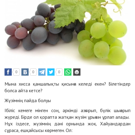
0
0
0
Мына хисса қаншалықты қисынға келеді екен? Білетіндер
болса айта кетсе?
Жүзімнің пайда болуы
Ібіліс кемеге мінген соң, әркімді азғырып, бүлік шығарып
жүреді. Бірде ол қорапта жатқан жүзім ұрығын ұрлап алады.
Нұх іздесе, жүзімнің дәні орнында жоқ. Хайуандардан
сұраса, ешқайсысы көрмеген. Ол: