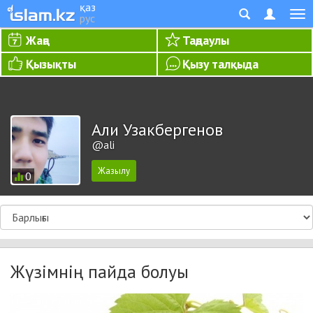
қаз
рус
Жаңа
Таңдаулы
Қызықты
Қызу талқыда
Али Узакбергенов
@ali
0
Жүзімнің пайда болуы