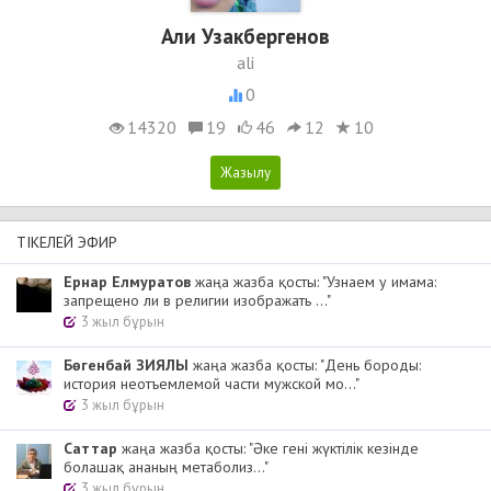
Али Узакбергенов
ali
0
14320
19
46
12
10
ТІКЕЛЕЙ ЭФИР
Ернар Елмуратов
жаңа жазба қосты: "Узнаем у имама:
запрещено ли в религии изображать ..."
3 жыл бұрын
Бөгенбай ЗИЯЛЫ
жаңа жазба қосты: "День бороды:
история неотъемлемой части мужской мо..."
3 жыл бұрын
Cаттар
жаңа жазба қосты: "Әке гені жүктілік кезінде
болашақ ананың метаболиз..."
3 жыл бұрын