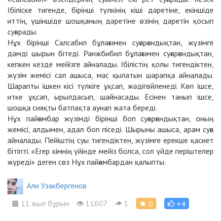
Ібіліске тигенде, бірінші түлкінің кіші дәретіне, екіншіде
иттің, үшіншіде шошқаның дәретіне өзінің дәретін қосып
суғарады.
Нұх бірінші Салсабил бұлағымен суғарғандықтан, жүзімге
дәмді шырын бітеді. Ранжбибил бұлағымен суғарғандықтан,
кепкен кезде мейізге айналады. Ібілістің қолы тигендіктен,
жүзім жемісі сәл ашыса, мас қылатын шарапқа айналады.
Шарапты ішкен кісі түлкіге ұқсап, жәдігөйленеді. Көп ішсе,
итке ұқсап, ырылдасып, шайнасады. Есінен танып ішсе,
шошқа сияқты батпақта аунап жата береді.
Нұх пайғамбар жүзімді бірінші боп суғарғандықтан, оның
жемісі, алдымен, адал боп піседі. Шырыны ашыса, арам суға
айналады. Пейіштің суы тигендіктен, жүзімге ерекше қасиет
бітіпті. «Егер кімнің үйінде мейіз болса, сол үйде періштелер
жүреді» деген сөз Нұх пайғамбардан қалыпты.
Али Узакбергенов
11 жыл бұрын
11607
1
0
+4