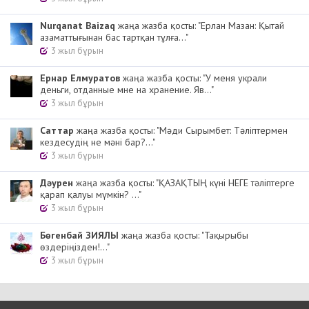
Nurqanat Baizaq
жаңа жазба қосты: "Ерлан Мазан: Қытай
азаматтығынан бас тартқан тұлға..."
3 жыл бұрын
Ернар Елмуратов
жаңа жазба қосты: "У меня украли
деньги, отданные мне на хранение. Яв..."
3 жыл бұрын
Cаттар
жаңа жазба қосты: "Мәди Сырымбет: Тәліптермен
кездесудің не мәні бар?..."
3 жыл бұрын
Дәурен
жаңа жазба қосты: "ҚАЗАҚТЫҢ күні НЕГЕ тәліптерге
қарап қалуы мүмкін? ..."
3 жыл бұрын
Бөгенбай ЗИЯЛЫ
жаңа жазба қосты: "Тақырыбы
өздеріңізден!..."
3 жыл бұрын